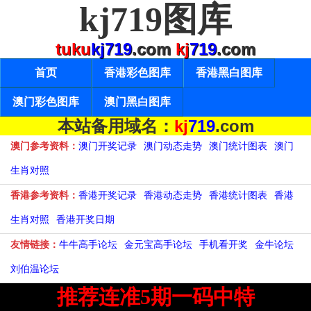
kj719图库
tuku
kj719
.com
kj
719
.com
首页
香港彩色图库
香港黑白图库
澳门彩色图库
澳门黑白图库
本站备用域名：
kj
719
.com
澳门参考资料：
澳门开奖记录
澳门动态走势
澳门统计图表
澳门
生肖对照
香港参考资料：
香港开奖记录
香港动态走势
香港统计图表
香港
生肖对照
香港开奖日期
友情链接：
牛牛高手论坛
金元宝高手论坛
手机看开奖
金牛论坛
刘伯温论坛
推荐连准5期一码中特