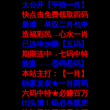
大公开【平特一肖】
快点击免费领取四码
最准→单双二肖包中
造福彩民→心水一肖
已连中28期【五码】
期期连中→七码中特
致富→→⑥码⑥码】
本站主打：【一肖】
独家发表★一肖两码
六码中特★必赚百万
⑴头博⒈码必杀黑庄