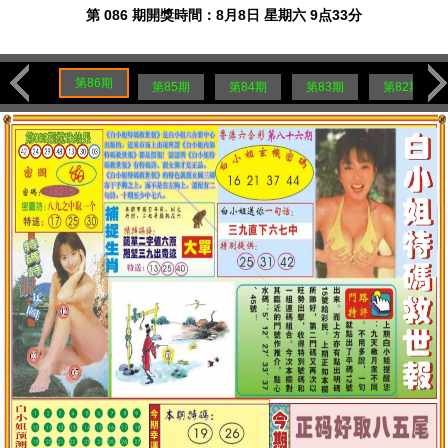
第86期
第85期
第84期
第83期
第82期