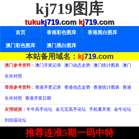
kj719图库
tuku
kj719
.com
kj
719
.com
首页
香港彩色图库
香港黑白图库
澳门彩色图库
澳门黑白图库
本站备用域名：
kj
719
.com
澳门参考资料：
澳门开奖记录
澳门动态走势
澳门统计图表
澳门
生肖对照
香港参考资料：
香港开奖记录
香港动态走势
香港统计图表
香港
生肖对照
香港开奖日期
友情链接：
牛牛高手论坛
金元宝高手论坛
手机看开奖
金牛论坛
刘伯温论坛
推荐连准5期一码中特