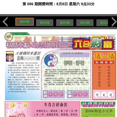
第86期
第85期
第84期
第83期
第82期