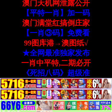
澳门天机网泄露公开
【平特一肖】加一码
澳门满堂红搞倒庄家
【一肖③码】免费看
99图库港→澳图纸√
★全网最准独家发布
一肖中平特,二期必开
《死招八码》超级准