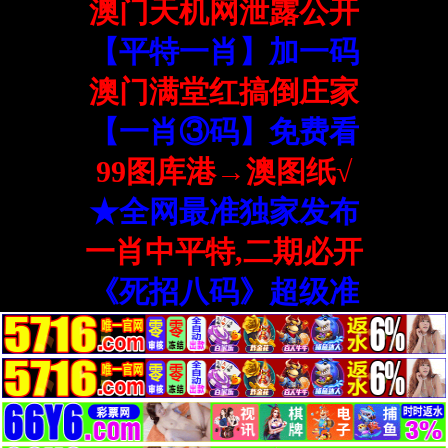
澳门天机网泄露公开
【平特一肖】加一码
澳门满堂红搞倒庄家
【一肖③码】免费看
99图库港→澳图纸√
★全网最准独家发布
一肖中平特,二期必开
《死招八码》超级准