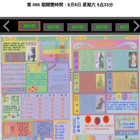
第86期
第85期
第84期
第83期
第82期